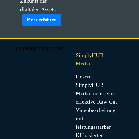
Zukunft der 
digitalen Assets.
Mehr erfahren
Loading configuration...
SimplyHUB
Media
Unsere 
SimplyHUB 
Media bietet eine 
effektive Raw Cut 
Videobearbeitung 
mit 
leistungsstarker 
KI-basierter 