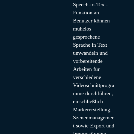
Speech-to-Text-
Funktion an. 
Benutzer können 
mühelos 
gesprochene 
Sprache in Text 
umwandeln und 
vorbereitende 
Arbeiten für 
verschiedene 
Videoschnittprogra
mme durchführen, 
einschließlich 
Markererstellung, 
Szenenmanagemen
t sowie Export und 
Import für eine 