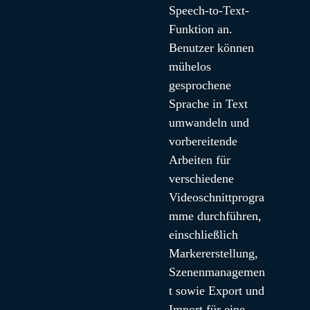
Speech-to-Text-
Funktion an. 
Benutzer können 
mühelos 
gesprochene 
Sprache in Text 
umwandeln und 
vorbereitende 
Arbeiten für 
verschiedene 
Videoschnittprogra
mme durchführen, 
einschließlich 
Markererstellung, 
Szenenmanagemen
t sowie Export und 
Import für eine 