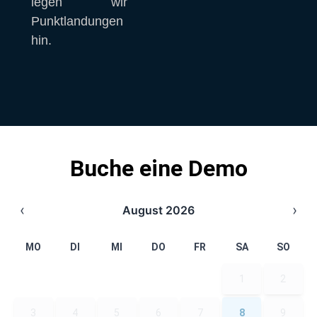
legen wir 
Punktlandungen 
hin.
Buche eine Demo
‹
›
August
2026
MO
DI
MI
DO
FR
SA
SO
1
2
3
4
5
6
7
8
9