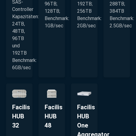
SAS-
96TB;
192TB;
288TB;
Controller
128TB;
256TB
384TB
Kapazitäten:
Benchmark:
Benchmark:
Benchmark:
24TB,
1GB/sec
2GB/sec
2.5GB/sec
48TB,
96TB
und
192TB
Benchmark:
6GB/sec
Facilis
Facilis
Facilis
HUB
HUB
HUB
32
48
One
Aggregator