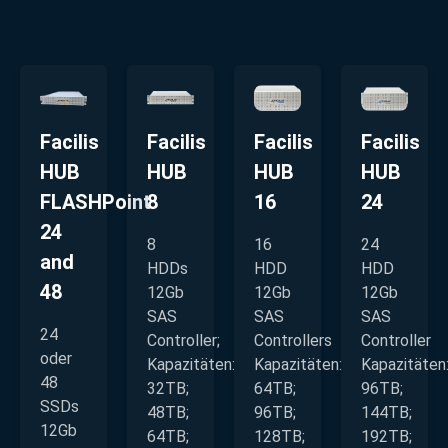
Facilis
Facilis
Facilis
Facilis
HUB
HUB
HUB
HUB
FLASHPoint
8
16
24
24
8
16
24
and
HDDs
HDD
HDD
48
12Gb
12Gb
12Gb
SAS
SAS
SAS
24
Controller;
Controllers
Controller
oder
Kapazitäten:
Kapazitäten:
Kapazitäten
48
32TB;
64TB;
96TB;
SSDs
48TB;
96TB;
144TB;
12Gb
64TB;
128TB;
192TB;