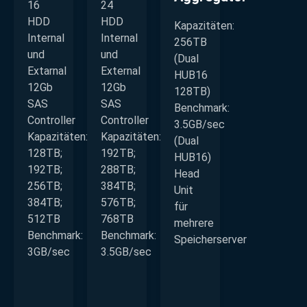
16
24
HDD
HDD
Kapazitäten:
Internal
Internal
256TB
und
und
(Dual
Extarnal
External
HUB16
12Gb
12Gb
128TB)
SAS
SAS
Benchmark:
Controller
Controller
3.5GB/sec
Kapazitäten:
Kapazitäten:
(Dual
128TB;
192TB;
HUB16)
192TB;
288TB;
Head
256TB;
384TB;
Unit
384TB;
576TB;
für
512TB
768TB
mehrere
Benchmark:
Benchmark:
Speicherserver
3GB/sec
3.5GB/sec