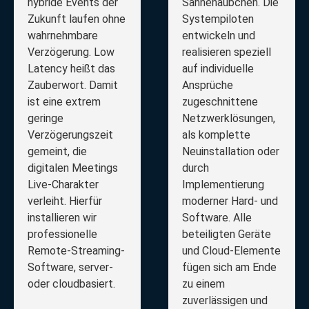
hybride Events der
Sahnehäubchen. Die
Zukunft laufen ohne
Systempiloten
wahrnehmbare
entwickeln und
Verzögerung. Low
realisieren speziell
Latency heißt das
auf individuelle
Zauberwort. Damit
Ansprüche
ist eine extrem
zugeschnittene
geringe
Netzwerklösungen,
Verzögerungszeit
als komplette
gemeint, die
Neuinstallation oder
digitalen Meetings
durch
Live-Charakter
Implementierung
verleiht. Hierfür
moderner Hard- und
installieren wir
Software. Alle
professionelle
beteiligten Geräte
Remote-Streaming-
und Cloud-Elemente
Software, server-
fügen sich am Ende
oder cloudbasiert.
zu einem
zuverlässigen und