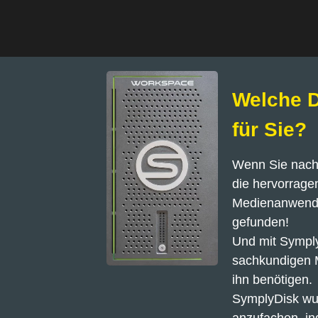
Welche D
für Sie?
Wenn Sie nach 
die hervorragen
Medienanwendun
gefunden!
Und mit Symply
sachkundigen M
ihn benötigen.
SymplyDisk wurd