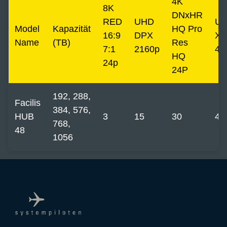
4K
8K
DNxHR
RED
UHD
U
Model
Kapazität
HQ Pro
16:9
DPX
XA
Name
(TB)
Res
7:1
2160p
48
HQ
24p
24P
192, 288,
Facilis
384, 576,
HUB
3
15
30
42
768,
48
1056